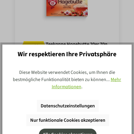
Teekanne Hagebutte 20er 70g
1
29
Wir respektieren Ihre Privatsphäre
In den Einkaufswagen
Diese Website verwendet Cookies, um Ihnen die
0.07 kg
(18,43 €* / 1 kg)
MHD:
31.07.28
bestmögliche Funktionalität bieten zu können...
Mehr
Informationen
.
Datenschutzeinstellungen
Nur funktionale Cookies akzeptieren
Newsletter