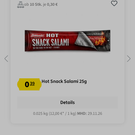
ab
10 Stk.
je
0,30 €
Hot Snack Salami 25g
0
39
Details
0.025 kg
(12,00 €* / 1 kg)
MHD:
29.11.26