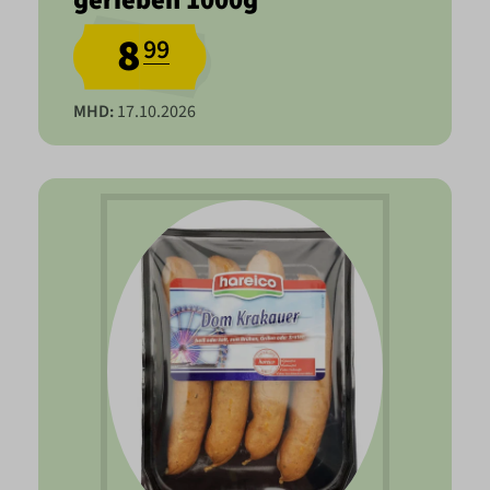
gerieben 1000g
8
99
MHD:
17.10.2026