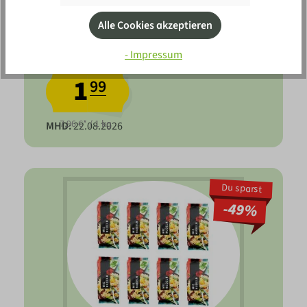
Alle Cookies akzeptieren
Weihenstephan Die
Streichzarte Ungesalzen
- Impressum
250g
1
99
7,96 €* / 1 kg
MHD:
22.08.2026
Du sparst
-49%