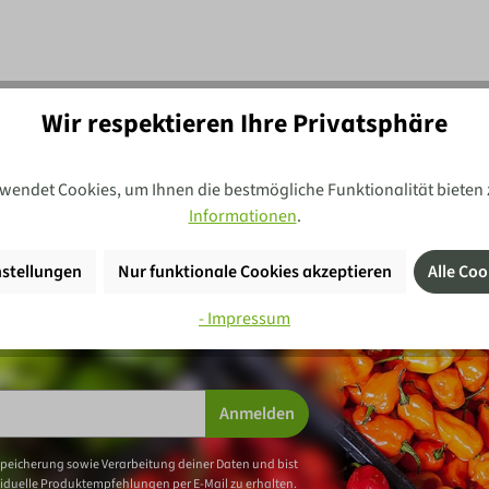
Wir respektieren Ihre Privatsphäre
wendet Cookies, um Ihnen die bestmögliche Funktionalität bieten 
Informationen
.
stellungen
Nur funktionale Cookies akzeptieren
Alle Coo
ahren Erfahrung und lass dich
- Impressum
 Schnäppchen und Angeboten
Anmelden
Speicherung sowie Verarbeitung deiner Daten und bist
iduelle Produktempfehlungen per E-Mail zu erhalten.