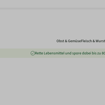
nhalt springen
Obst & Gemüse
Fleisch & Wurs
Rette Lebensmittel und spare dabei bis zu 