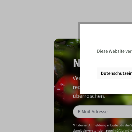
Diese Website ver
Newsletter
Datenschutzein
Vertraue mehr als 100 J
regelmäßig von neuen
überraschen.
Mit deiner Anmeldung erlaubst du die 
damit einverstanden, regelmäßig indiv