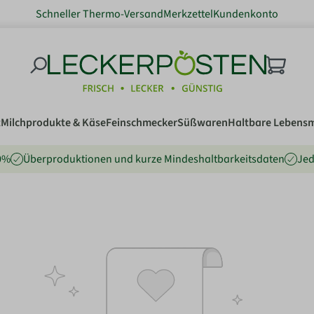
Schneller Thermo-Versand
Merkzettel
Kundenkonto
t
Milchprodukte & Käse
Feinschmecker
Süßwaren
Haltbare Lebensm
80%
Überproduktionen und kurze Mindeshaltbarkeitsdaten
Jed