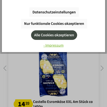
Nicht das richtige? Günstige
Datenschutzeinstellungen
Alternativen:
Nur funktionale Cookies akzeptieren
Alle Cookies akzeptieren
-12
%
- Impressum
Castello Esromkäse XXL Am Stück ca
14
99
1450g