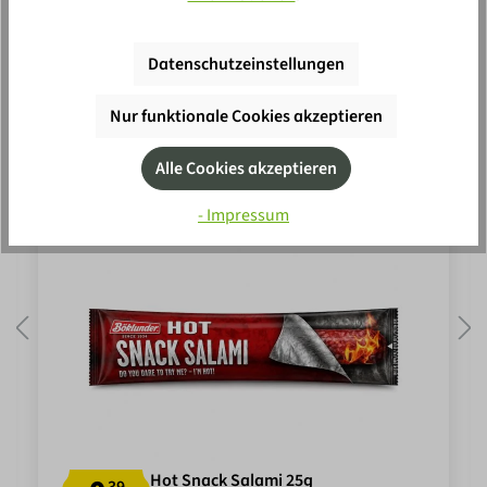
Nicht das richtige? Günstige
Datenschutzeinstellungen
Alternativen:
Nur funktionale Cookies akzeptieren
Alle Cookies akzeptieren
ab
10 Stk.
je
0,30 €
- Impressum
Hot Snack Salami 25g