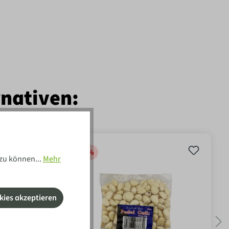
rnativen:
-10
%
zu können...
Mehr
kies akzeptieren