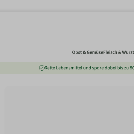
nhalt springen
Obst & Gemüse
Fleisch & Wurs
Rette Lebensmittel und spare dabei bis zu 