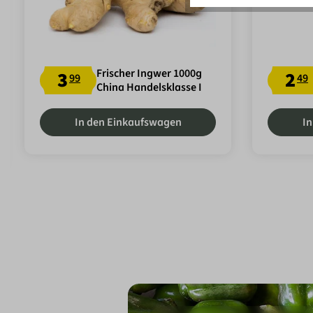
Frischer Ingwer 1000g
3
2
99
49
China Handelsklasse I
In den Einkaufswagen
In