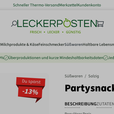
Schneller Thermo-Versand
Merkzettel
Kundenkonto
t
Milchprodukte & Käse
Feinschmecker
Süßwaren
Haltbare Lebensm
80%
Überproduktionen und kurze Mindeshaltbarkeitsdaten
Jed
Süßwaren
/
Salzig
Du sparst
Partysnac
-13%
BESCHREIBUNG
ZUTATE
Regulärer Preis