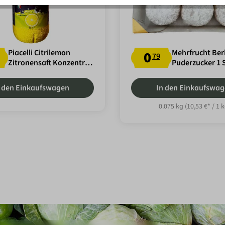
Piacelli Citrilemon
Mehrfrucht Berl
0
79
Zitronensaft Konzentrat
Puderzucker 1 
1000ml
 den Einkaufswagen
In den Einkaufswa
0.075 kg
(10,53 €* / 1 k