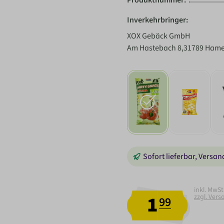
Inverkehrbringer:
XOX Gebäck GmbH
Am Hastebach 8,31789 Hame
Sofort lieferbar, Versa
inkl. MwSt
1
zzgl. Ver
99