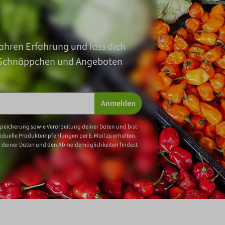
ahren Erfahrung und lass dich
 Schnäppchen und Angeboten
Anmelden
Speicherung sowie Verarbeitung deiner Daten und bist
iduelle Produktempfehlungen per E-Mail zu erhalten.
 deiner Daten und den Abmeldemöglichkeiten findest