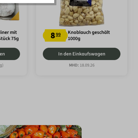
iner mit
Knoblauch geschält
8
99
Stück 75g
1000g
gen
In den Einkaufswagen
g)
MHD:
18.09.26