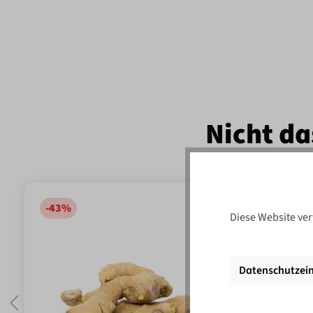
Nicht da
-43
%
-17
%
Diese Website ver
Datenschutzein