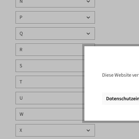
N
P
Q
R
S
Diese Website ver
T
U
Datenschutzein
W
X