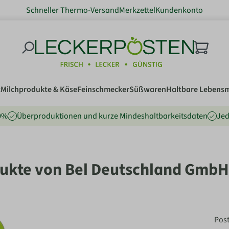
Schneller Thermo-Versand
Merkzettel
Kundenkonto
t
Milchprodukte & Käse
Feinschmecker
Süßwaren
Haltbare Lebensm
80%
Überproduktionen und kurze Mindeshaltbarkeitsdaten
Jed
ukte von Bel Deutschland GmbH
Pos