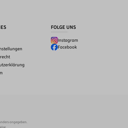
HES
FOLGE UNS
Instagram
Facebook
nstellungen
recht
utzerklärung
um
anders angegeben.
eise.