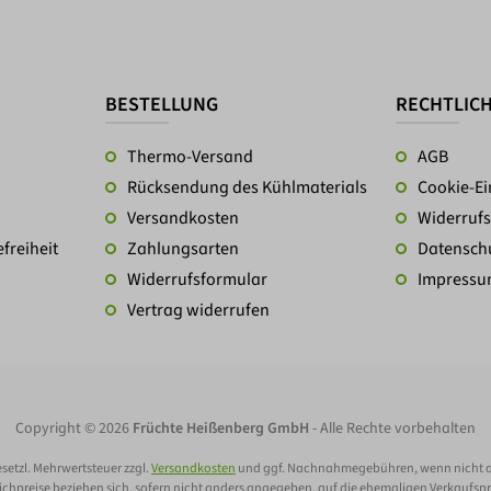
BESTELLUNG
RECHTLIC
Thermo-Versand
AGB
Rücksendung des Kühlmaterials
Cookie-Ei
Versandkosten
Widerrufs
freiheit
Zahlungsarten
Datensch
Widerrufsformular
Impress
Vertrag widerrufen
Copyright © 2026
Früchte Heißenberg GmbH
- Alle Rechte vorbehalten
gesetzl. Mehrwertsteuer zzgl.
Versandkosten
und ggf. Nachnahmegebühren, wenn nicht 
ichpreise beziehen sich, sofern nicht anders angegeben, auf die ehemaligen Verkaufspr