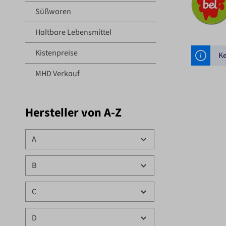
Süßwaren
Haltbare Lebensmittel
Kistenpreise
Ke
MHD Verkauf
Hersteller von A-Z
A
B
C
D