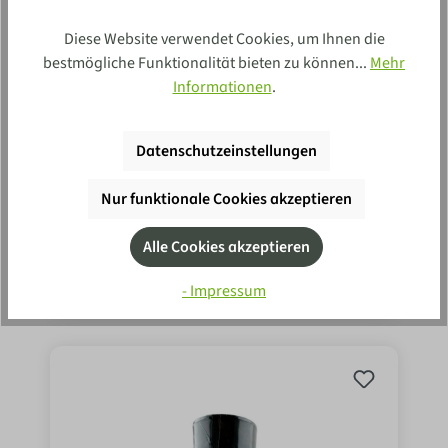
Diese Website verwendet Cookies, um Ihnen die
bestmögliche Funktionalität bieten zu können...
Mehr
Informationen
.
Datenschutzeinstellungen
Sierra Nevada Quellsalz In Der
2
49
Glasmühle 130g
Nur funktionale Cookies akzeptieren
In den Einkaufswagen
Alle Cookies akzeptieren
0.13 kg
(19,15 €* / 1 kg)
MHD:
31.05.28
- Impressum