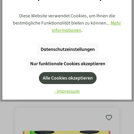
Diese Website verwendet Cookies, um Ihnen die
bestmögliche Funktionalität bieten zu können...
Mehr
Informationen
.
Datenschutzeinstellungen
Knorr Bouillon Huhn 6er 3000ml
1
69
Nur funktionale Cookies akzeptieren
In den Einkaufswagen
Alle Cookies akzeptieren
3 l
(0,56 €* / 1 l)
MHD:
30.09.26
- Impressum