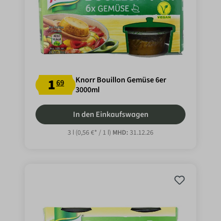
Knorr Bouillon Gemüse 6er
1
69
3000ml
In den Einkaufswagen
3 l
(0,56 €* / 1 l)
MHD:
31.12.26