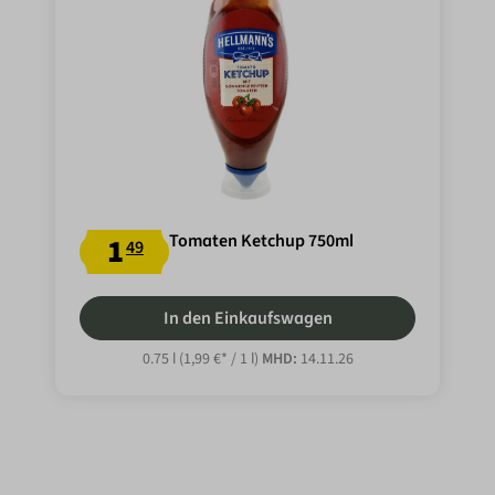
Tomaten Ketchup 750ml
1
49
In den Einkaufswagen
0.75 l
(1,99 €* / 1 l)
MHD:
14.11.26