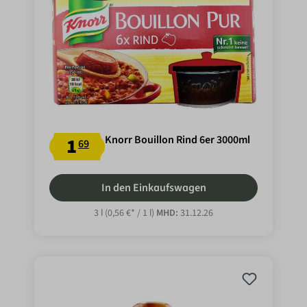
Knorr Bouillon Rind 6er 3000ml
1
69
In den Einkaufswagen
3 l
(0,56 €* / 1 l)
MHD:
31.12.26