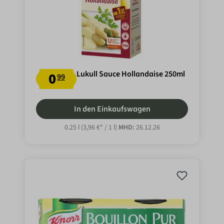
Lukull Sauce Hollandaise 250ml
0
99
In den Einkaufswagen
0.25 l
(3,96 €* / 1 l)
MHD:
26.12.26