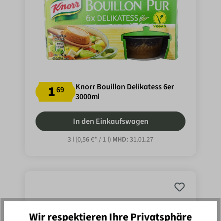
Knorr Bouillon Delikatess 6er
1
69
3000ml
In den Einkaufswagen
3 l
(0,56 €* / 1 l)
MHD:
31.01.27
Wir respektieren Ihre Privatsphäre