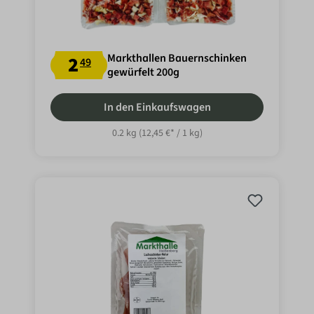
Markthallen Bauernschinken
2
49
gewürfelt 200g
In den Einkaufswagen
0.2 kg
(12,45 €* / 1 kg)