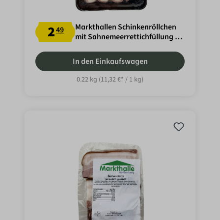
Markthallen Schinkenröllchen
2
49
mit Sahnemeerrettichfüllung ca
220g
In den Einkaufswagen
0.22 kg
(11,32 €* / 1 kg)