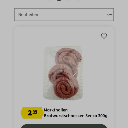
Markthallen
2
99
Bratwurstschnecken 3er ca 300g