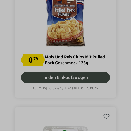
Mais Und Reis Chips Mit Pulled
0
79
Pork Geschmack 125g
In den Einkaufswagen
0.125 kg
(6,32 €* / 1 kg)
MHD:
12.09.26