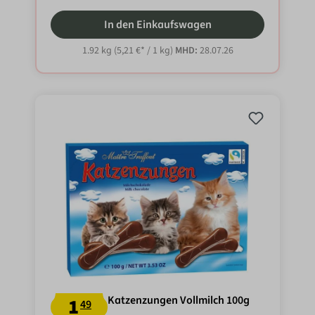
In den Einkaufswagen
1.92 kg
(5,21 €* / 1 kg)
MHD:
28.07.26
Katzenzungen Vollmilch 100g
1
49