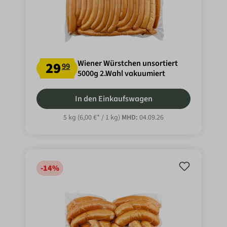
Wiener Würstchen unsortiert
29
99
5000g 2.Wahl vakuumiert
In den Einkaufswagen
5 kg
(6,00 €* / 1 kg)
MHD:
04.09.26
-14
%