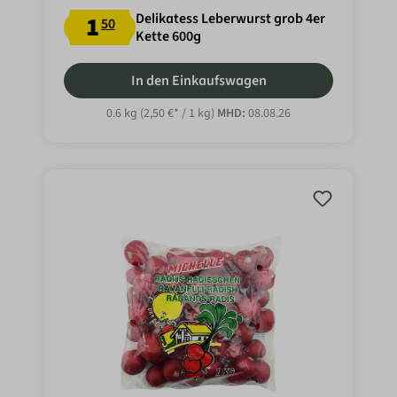
Delikatess Leberwurst grob 4er
1
50
Kette 600g
In den Einkaufswagen
0.6 kg
(2,50 €* / 1 kg)
MHD:
08.08.26