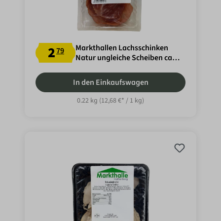
Markthallen Lachsschinken
2
79
Natur ungleiche Scheiben ca
220g
In den Einkaufswagen
0.22 kg
(12,68 €* / 1 kg)