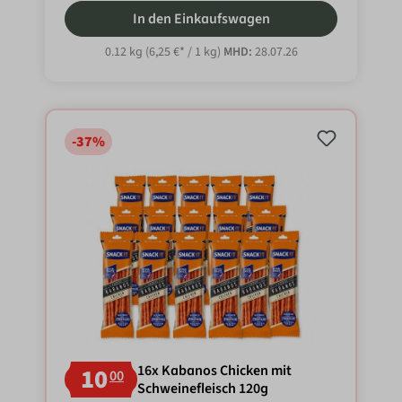
In den Einkaufswagen
0.12 kg
(6,25 €* / 1 kg)
MHD:
28.07.26
-37
%
16x Kabanos Chicken mit
10
00
Schweinefleisch 120g