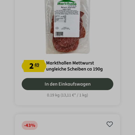
Markthallen Mettwurst
2
49
ungleiche Scheiben ca 190g
In den Einkaufswagen
0.19 kg
(13,11 €* / 1 kg)
-43
%