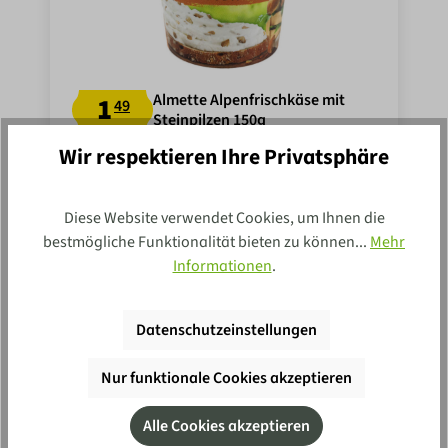
Almette Alpenfrischkäse mit
1
49
Steinpilzen 150g
Wir respektieren Ihre Privatsphäre
In den Einkaufswagen
0.15 kg
(9,93 €* / 1 kg)
MHD:
14.09.26
Diese Website verwendet Cookies, um Ihnen die
bestmögliche Funktionalität bieten zu können...
Mehr
Informationen
.
Datenschutzeinstellungen
Nur funktionale Cookies akzeptieren
Newsletter
Alle Cookies akzeptieren
Vertraue mehr als 100 Jahren Erfahrung und