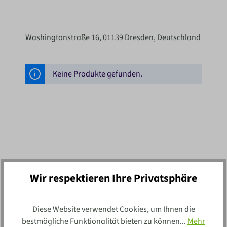
Washingtonstraße 16, 01139 Dresden, Deutschland
Keine Produkte gefunden.
Newsletter
Wir respektieren Ihre Privatsphäre
Vertraue mehr als 100 Jahren Erfahrung und
Diese Website verwendet Cookies, um Ihnen die
lass dich regelmäßig von neuen
bestmögliche Funktionalität bieten zu können...
Mehr
Schnäppchen und Angeboten überraschen.