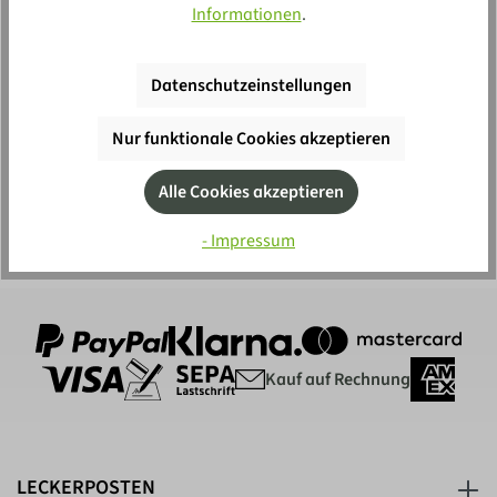
Informationen
.
Anmelden
Datenschutzeinstellungen
Mit deiner Anmeldung erlaubst du die Speicherung sowie Verarbeitung
deiner Daten und bist damit einverstanden, regelmäßig individuelle
Nur funktionale Cookies akzeptieren
Produktempfehlungen per E-Mail zu erhalten. Weitere Informationen zur
Verwendung deiner Daten und den Abmeldemöglichkeiten findest du in
unserer
Datenschutzerklärung
.
Alle Cookies akzeptieren
- Impressum
Kauf auf Rechnung
LECKERPOSTEN